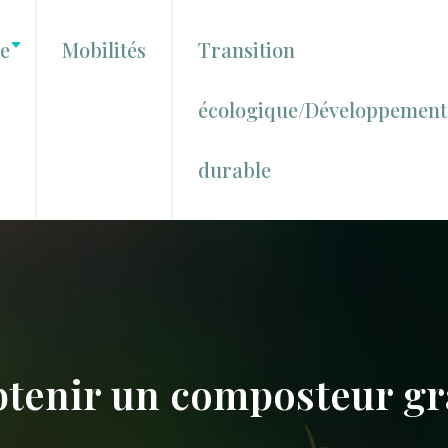
le
Mobilités
Transition
écologique/Développement
durable
enir un composteur gr