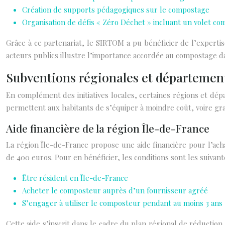
Création de supports pédagogiques sur le compostage
Organisation de défis « Zéro Déchet » incluant un volet c
Grâce à ce partenariat, le SIRTOM a pu bénéficier de l’experti
acteurs publics illustre l’importance accordée au compostage da
Subventions régionales et départemen
En complément des initiatives locales, certaines régions et d
permettent aux habitants de s’équiper à moindre coût, voire gra
Aide financière de la région Île-de-France
La région Île-de-France propose une aide financière pour l’acha
de 400 euros. Pour en bénéficier, les conditions sont les suivant
Être résident en Île-de-France
Acheter le composteur auprès d’un fournisseur agréé
S’engager à utiliser le composteur pendant au moins 3 ans
Cette aide s’inscrit dans le cadre du plan régional de réductio