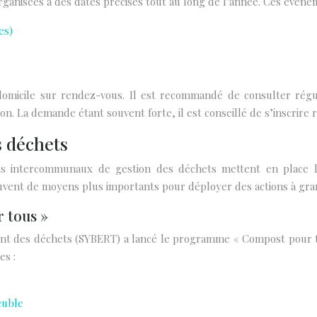
rganisées à des dates précises tout au long de l’année. Ces évén
es)
omicile sur rendez-vous. Il est recommandé de consulter régul
n. La demande étant souvent forte, il est conseillé de s’inscrire 
s déchets
 intercommunaux de gestion des déchets mettent en place leu
vent de moyens plus importants pour déployer des actions à gra
 tous »
ent des déchets (SYBERT) a lancé le programme « Compost pour t
es :
euble