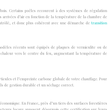
bois. Certains poêles recourent à des systèmes de régulation
les arrivées d’air en fonction de la température de la chambre de
contrôlé, et donc plus cohérent avec une démarche de
transition
odèles récents sont équipés de plaques de vermiculite ou de
 la chaleur vers le centre du feu, augmentant la température de
ticules et l’empreinte carbone globale de votre chauffage. Pour
bels de gestion durable et un séchage correct.
t économique. En France, près d’un tiers des surfaces forestières
cteurs locaux apposent désormais cette certification sur leurs