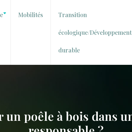
le
Mobilités
Transition
écologique/Développement
durable
un poêle à bois dans u
responsable ?