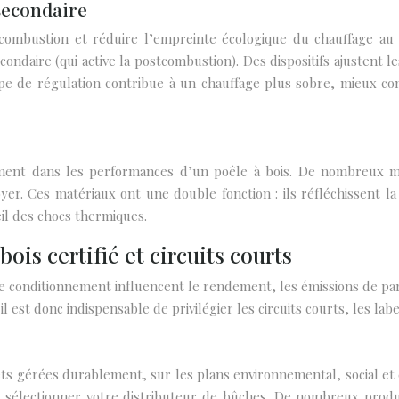
secondaire
 combustion et réduire l’empreinte écologique du chauffage au 
econdaire (qui active la postcombustion). Des dispositifs ajustent 
 type de régulation contribue à un chauffage plus sobre, mieux 
ment dans les performances d’un poêle à bois. De nombreux m
 foyer. Ces matériaux ont une double fonction : ils réfléchissent
eil des chocs thermiques.
is certifié et circuits courts
de conditionnement influencent le rendement, les émissions de par
 est donc indispensable de privilégier les circuits courts, les la
orêts gérées durablement, sur les plans environnemental, social e
r sélectionner votre distributeur de bûches. De nombreux produ