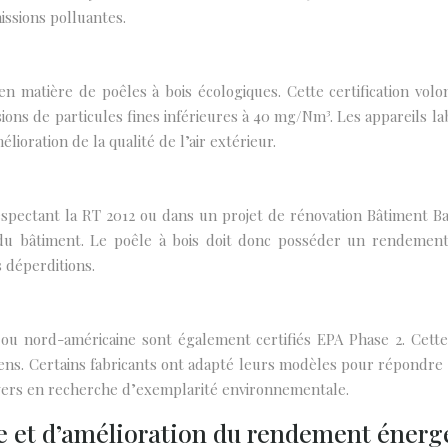
ssions polluantes.
 en matière de poêles à bois écologiques. Cette certification v
s de particules fines inférieures à 40 mg/Nm³. Les appareils lab
lioration de la qualité de l’air extérieur.
espectant la RT 2012 ou dans un projet de rénovation Bâtiment B
 bâtiment. Le poêle à bois doit donc posséder un rendement él
 déperditions.
u nord-américaine sont également certifiés EPA Phase 2. Cette 
ens. Certains fabricants ont adapté leurs modèles pour répondre
yers en recherche d’exemplarité environnementale.
e et d’amélioration du rendement énerg