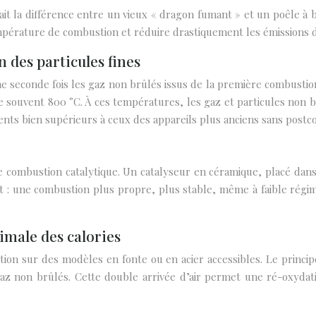
 fait la différence entre un vieux « dragon fumant » et un poêle 
pérature de combustion et réduire drastiquement les émissions de
 des particules fines
seconde fois les gaz non brûlés issus de la première combustion d
souvent 800 °C. À ces températures, les gaz et particules non br
ents bien supérieurs à ceux des appareils plus anciens sans postc
e combustion catalytique. Un catalyseur en céramique, placé dan
 : une combustion plus propre, plus stable, même à faible régim
imale des calories
n sur des modèles en fonte ou en acier accessibles. Le principe 
gaz non brûlés. Cette double arrivée d’air permet une ré-oxyda