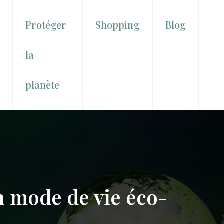
Protéger
Shopping
Blog
la
planète
n mode de vie éco-