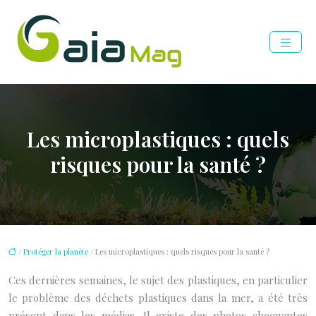
Les microplastiques : quels
risques pour la santé ?
/
Protéger la planète
/ Les microplastiques : quels risques pour la santé ?
Ces dernières semaines, le sujet des plastiques, en particulier
le problème des déchets plastiques dans la mer, a été très
présent dans les médias. Il existe des photos choquantes