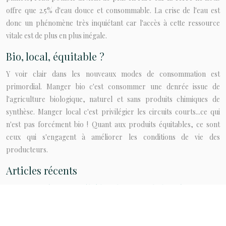
offre que 2.5% d'eau douce et consommable. La crise de l'eau est
donc un phénomène très inquiétant car l'accès à cette ressource
vitale est de plus en plus inégale.
Bio, local, équitable ?
Y voir clair dans les nouveaux modes de consommation est
primordial. Manger bio c'est consommer une denrée issue de
l'agriculture biologique, naturel et sans produits chimiques de
synthèse. Manger local c'est privilégier les circuits courts...ce qui
n'est pas forcément bio ! Quant aux produits équitables, ce sont
ceux qui s'engagent à améliorer les conditions de vie des
producteurs.
Articles récents
Comment intégrer un poêle à bois dans un mode de vie éco-
responsable ?
L’upcycling : transformer les objets usagés en créations uniques
Objets à seconde vie : comment prolonger leur durée d’usage