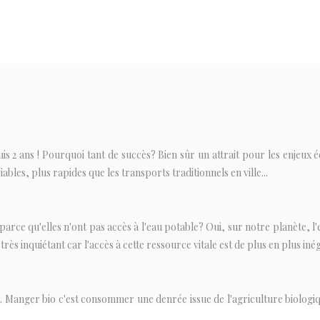
is 2 ans ! Pourquoi tant de succès? Bien sûr un attrait pour les enjeux 
fiables, plus rapides que les transports traditionnels en ville...
e qu'elles n'ont pas accès à l'eau potable? Oui, sur notre planète, l'e
s inquiétant car l'accès à cette ressource vitale est de plus en plus inég
 Manger bio c'est consommer une denrée issue de l'agriculture biologiqu
 aux produits équitables, ce sont ceux qui s'engagent à améliorer les condi