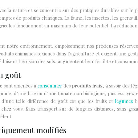
vec la nature et se concentre sur des pratiques durables sur le p
emptes de produits chimiques. La faune, les insectes, les grenouil
 agricoles fonctionnent au maximum de leur potentiel. La réductio
ent notre environnement, empoisonnent nos précieuses réserves d
produits chimiques toxiques dans l’agriculture et exigent une gesti
 réduisent l’érosion des sols, augmentent leur fertilité et consom
du goût
ue
sont amenées à
consommer
des
produits frais
, à savoir des l
me, d’une baie ou d’une tomate non biologique, puis essayez-en 
n d’une telle différence de goût est que les fruits et
légumes
bi
chez vous. Sans transport sur de longues distances, sans gaz
èlent.
étiquement modifiés