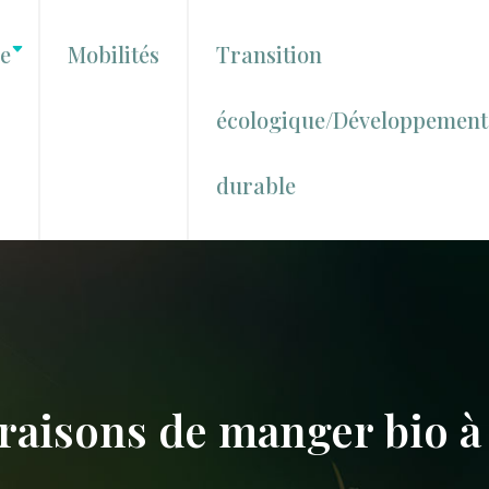
le
Mobilités
Transition
écologique/Développement
durable
raisons de manger bio à